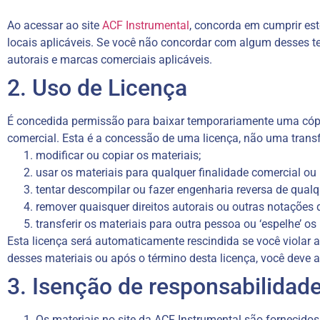
Ao acessar ao site
ACF Instrumental
, concorda em cumprir est
locais aplicáveis. Se você não concordar com algum desses term
autorais e marcas comerciais aplicáveis.
2. Uso de Licença
É concedida permissão para baixar temporariamente uma cópia 
comercial. Esta é a concessão de uma licença, não uma transfe
modificar ou copiar os materiais;
usar os materiais para qualquer finalidade comercial ou
tentar descompilar ou fazer engenharia reversa de qualq
remover quaisquer direitos autorais ou outras notações 
transferir os materiais para outra pessoa ou ‘espelhe’ os
Esta licença será automaticamente rescindida se você violar 
desses materiais ou após o término desta licença, você deve 
3. Isenção de responsabilidad
Os materiais no site da ACF Instrumental são fornecidos 