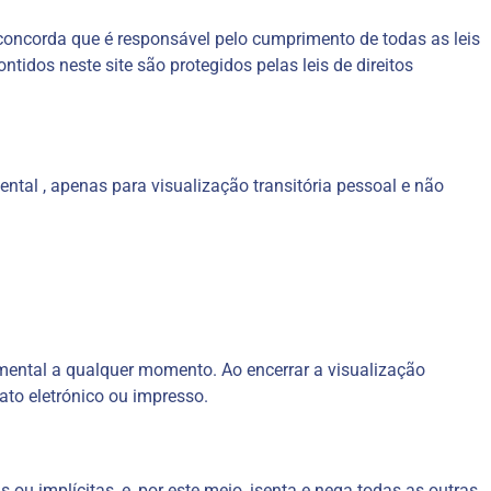
e concorda que é responsável pelo cumprimento de todas as leis
tidos neste site são protegidos pelas leis de direitos
tal , apenas para visualização transitória pessoal e não
umental a qualquer momento. Ao encerrar a visualização
ato eletrónico ou impresso.
ou implícitas, e, por este meio, isenta e nega todas as outras