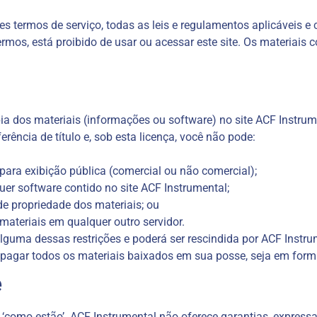
es termos de serviço, todas as leis e regulamentos aplicáveis ​​
os, está proibido de usar ou acessar este site. Os materiais con
dos materiais (informações ou software) no site ACF Instrumen
rência de título e, sob esta licença, você não pode:
 para exibição pública (comercial ou não comercial);
uer software contido no site ACF Instrumental;
de propriedade dos materiais; ou
 materiais em qualquer outro servidor.
alguma dessas restrições e poderá ser rescindida por ACF Instr
apagar todos os materiais baixados em sua posse, seja em form
e
‘como estão’. ACF Instrumental não oferece garantias, expressas 